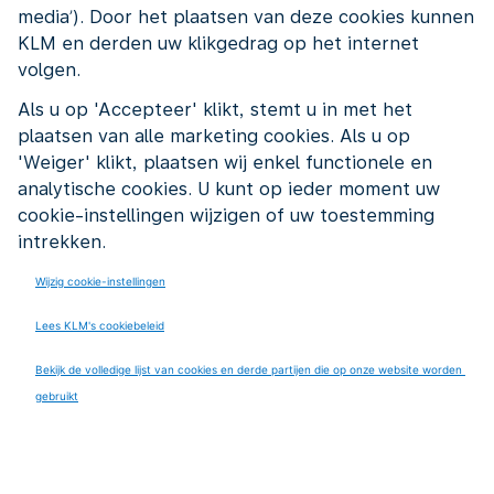
workshops over leiderschap. En door gesprekken
media’). Door het plaatsen van deze cookies kunnen
KLM en derden uw klikgedrag op het internet
over doorgroeien naar hogere functies.
volgen.
Vrouwen praten ook over lastige onderwerpen. Zoals:
Als u op 'Accepteer' klikt, stemt u in met het
waarom zijn er weinig vrouwen in topfuncties? Hoe
plaatsen van alle marketing cookies. Als u op
zorgen we dat mannen en vrouwen gelijke kansen
'Weiger' klikt, plaatsen wij enkel functionele en
krijgen? Deze gesprekken maken KLM bewust van
analytische cookies. U kunt op ieder moment uw
het belang van diversiteit.
cookie-instellingen wijzigen of uw toestemming
intrekken.
Het resultaat? Meer vrouwen in leidinggevende
posities. Een opener bedrijf. En een werkplek waar
Wijzig cookie-instellingen
iedereen zich welkom voelt, man of vrouw.
Met WoB brengen we
Lees KLM's cookiebeleid
vrouwen van binnen en
Bekijk de volledige lijst van cookies en derde partijen die op onze website worden 
gebruikt
buiten KLM samen op
events die we zelf
organiseren. En eerlijk