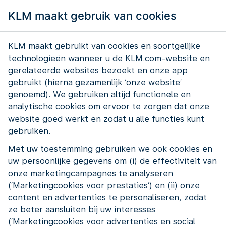
KLM maakt gebruik van cookies
KLM maakt gebruikt van cookies en soortgelijke
technologieën wanneer u de KLM.com-website en
gerelateerde websites bezoekt en onze app
gebruikt (hierna gezamenlijk ‘onze website’
genoemd). We gebruiken altijd functionele en
analytische cookies om ervoor te zorgen dat onze
website goed werkt en zodat u alle functies kunt
gebruiken.
Met uw toestemming gebruiken we ook cookies en
Women on Board is het vrouwennetwerk van KLM.
uw persoonlijke gegevens om (i) de effectiviteit van
Het netwerk brengt vrouwen met verschillende
onze marketingcampagnes te analyseren
achtergronden bij elkaar. Ze leren van elkaar. Ze
(‘Marketingcookies voor prestaties’) en (ii) onze
steunen elkaar. Ze inspireren elkaar.
content en advertenties te personaliseren, zodat
Women on Board helpt vrouwen groeien in hun
ze beter aansluiten bij uw interesses
carrière. Hoe? Door mentorprogramma's. Door
(‘Marketingcookies voor advertenties en social