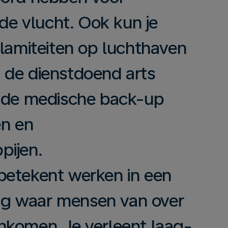
 de vlucht. Ook kun je
alamiteiten op luchthaven
 de dienstdoend arts
n de medische back-up
en en
pijen.
betekent werken in een
g waar mensen van over
nkomen. Je verleent laag-