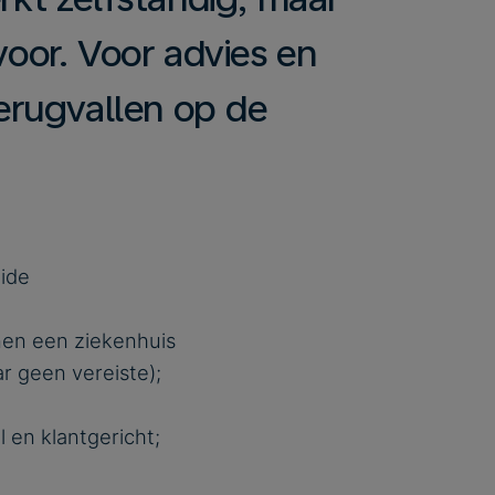
 voor. Voor advies en
 terugvallen op de
ide
nnen een ziekenhuis
r geen vereiste);
l en klantgericht;