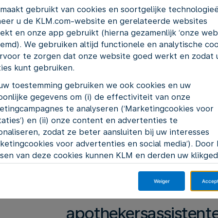
maakt gebruikt van cookies en soortgelijke technologie
Airport Medical Servic
eer u de KLM.com-website en gerelateerde websites
ekt en onze app gebruikt (hierna gezamenlijk ‘onze webs
onderdeel van KLM He
emd). We gebruiken altijd functionele en analytische co
rvoor te zorgen dat onze website goed werkt en zodat u
zich in het hart van 
ties kunt gebruiken.
uw toestemming gebruiken we ook cookies en uw
komen dag en nacht 
onlijke gegevens om (i) de effectiviteit van onze
etingcampagnes te analyseren (‘Marketingcookies voor
Schiphol en medewer
aties’) en (ii) onze content en advertenties te
naliseren, zodat ze beter aansluiten bij uw interesses
voor medische hulp. 
ketingcookies voor advertenties en social media’). Door 
tsen van deze cookies kunnen KLM en derden uw klikge
apotheekzorg en am
et internet volgen.
Weiger
Accep
 op 'Accepteer' klikt, stemt u in met het plaatsen van al
met een team van ve
ting cookies. Als u op 'Weiger' klikt, plaatsen wij enkel
tionele en analytische cookies. U kunt op ieder moment 
apothekersassistent