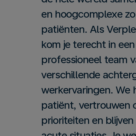
en hoogcomplexe zor
patiënten. Als Verpl
kom je terecht in een
professioneel team 
verschillende achte
werkervaringen. We 
patiënt, vertrouwen o
prioriteiten en blijven
acute situaties. Je w