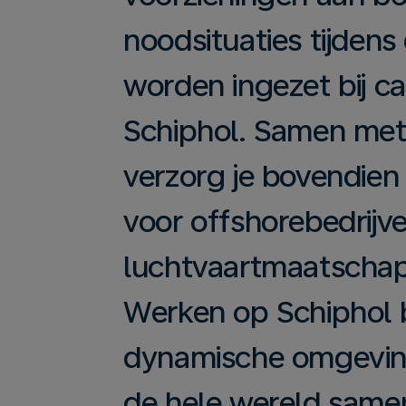
noodsituaties tijdens
worden ingezet bij c
Schiphol. Samen met
verzorg je bovendie
voor offshorebedrijv
luchtvaartmaatschap
Werken op Schiphol 
dynamische omgevin
de hele wereld same