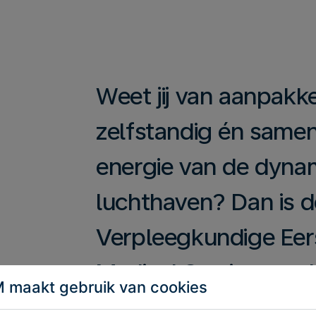
Weet jij van aanpakke
zelfstandig én samen 
energie van de dyna
luchthaven? Dan is d
Verpleegkundige Eers
Medical Services op 
 maakt gebruik van cookies
iets voor jou!