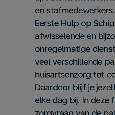
ie-instellingen wijzigen of uw toestemming intrekken.
en stafmedewerkers.
g cookie-instellingen
Eerste Hulp op Schip
 KLM's cookiebeleid
k de volledige lijst van cookies en derde partijen die op onze website worden gebruikt
afwisselende en bijz
onregelmatige dienst
veel verschillende p
huisartsenzorg tot c
Daardoor blijf je jeze
elke dag bij. In deze 
zorgvraag van de pat