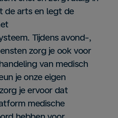
t de arts en legt de
het
systeem. Tijdens avond-,
ensten zorg je ook voor
fhandeling van medisch
eun je onze eigen
org je ervoor dat
latform medische
oord hebben voor