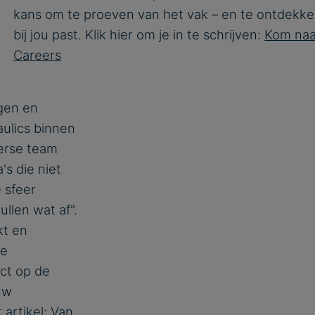
kans om te proeven van het vak – en te ontdekke
bij jou past. Klik hier om je in te schrijven:
Kom naa
Careers
gen en
ulics binnen
verse team
's die niet
 sfeer
llen wat af".
kt en
ke
ct op de
uw
 artikel:
Van