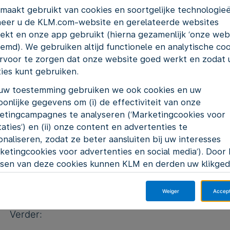
maakt gebruikt van cookies en soortgelijke technologie
weer te overstijgen.
eer u de KLM.com-website en gerelateerde websites
ekt en onze app gebruikt (hierna gezamenlijk ‘onze webs
Wat ga je doen?
emd). We gebruiken altijd functionele en analytische co
rvoor te zorgen dat onze website goed werkt en zodat u
Van auto's naar vliegtuigen! Als mechanic compon
ties kunt gebruiken.
om hydraulische componenten, stuurmechanisme
uw toestemming gebruiken we ook cookies en uw
onderhouden. Je werkt aan ongeveer 250 versch
onlijke gegevens om (i) de effectiviteit van onze
weer terug moeten naar onze klanten - waaronder
etingcampagnes te analyseren (‘Marketingcookies voor
luchtvaartmaatschappijen zoals Kenya Airways en E
aties’) en (ii) onze content en advertenties te
naliseren, zodat ze beter aansluiten bij uw interesses
Het is als een IKEA-kast, maar dan met duizende
ketingcookies voor advertenties en social media’). Door 
leest technische tekeningen, haalt componenten ui
tsen van deze cookies kunnen KLM en derden uw klikge
werkt samen met ervaren collega's die je alle spec
et internet volgen.
bestaande kennis als monteur direct toepasbaar i
Weiger
Accep
 op 'Accepteer' klikt, stemt u in met het plaatsen van al
ting cookies. Als u op 'Weiger' klikt, plaatsen wij enkel
Verder:
tionele en analytische cookies. U kunt op ieder moment 