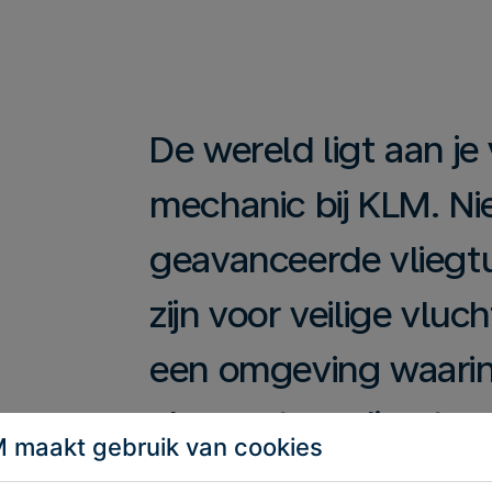
De wereld ligt aan je
mechanic bij KLM. Nie
geavanceerde vliegtu
zijn voor veilige vluc
een omgeving waarin 
als monteur direct wa
 maakt gebruik van cookies
groeien. Bij KLM heb 