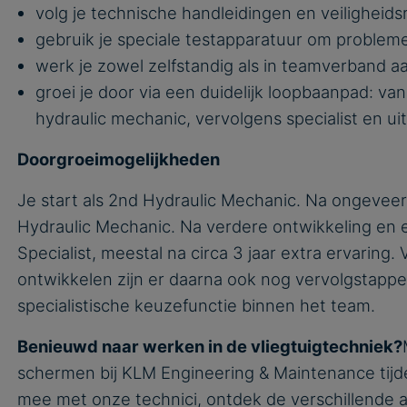
ie-instellingen wijzigen of uw toestemming intrekken.
volg je technische handleidingen en veiligheids
gebruik je speciale testapparatuur om probleme
g cookie-instellingen
werk je zowel zelfstandig als in teamverband a
 KLM's cookiebeleid
groei je door via een duidelijk loopbaanpad: va
k de volledige lijst van cookies en derde partijen die op onze website worden gebruikt
hydraulic mechanic, vervolgens specialist en uit
Doorgroeimogelijkheden
Je start als 2nd Hydraulic Mechanic. Na ongeveer 
Hydraulic Mechanic. Na verdere ontwikkeling en e
Specialist, meestal na circa 3 jaar extra ervaring.
ontwikkelen zijn er daarna ook nog vervolgstappe
specialistische keuzefunctie binnen het team.
Benieuwd naar werken in de vliegtuigtechniek?
schermen bij KLM Engineering & Maintenance tij
mee met onze technici, ontdek de verschillende af