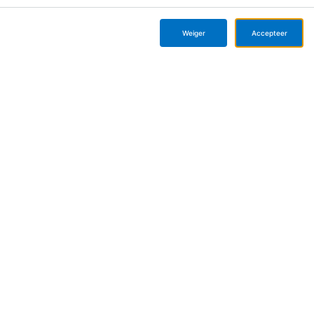
Events
Privacyverklaring
Cookie instellingen
Weiger
Accepteer