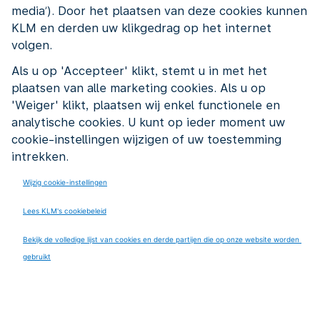
media’). Door het plaatsen van deze cookies kunnen
hydraulic mechanic bij KLM. Niet
KLM en derden uw klikgedrag op het internet
alleen werk je aan geavanceerde
volgen.
vliegtuigsystemen die cruciaal zijn
Als u op 'Accepteer' klikt, stemt u in met het
plaatsen van alle marketing cookies. Als u op
voor veilige vluchten, je komt ook
'Weiger' klikt, plaatsen wij enkel functionele en
terecht in een omgeving waarin jouw
analytische cookies. U kunt op ieder moment uw
cookie-instellingen wijzigen of uw toestemming
kennis en ervaring als monteur direct
intrekken.
waardevol is en waar je kunt groeien.
Wijzig cookie-instellingen
Bij KLM heb je de kans jezelf steeds
Lees KLM's cookiebeleid
weer te overstijgen.
Bekijk de volledige lijst van cookies en derde partijen die op onze website worden 
Wat ga je doen?
gebruikt
Van auto's naar vliegtuigen! Als mechanic
components gebruik je je technische vaardigheden
om hydraulische componenten, stuurmechanismes,