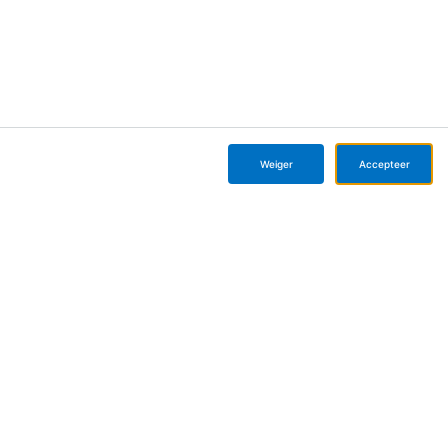
Over KLM
Werken bij
Dochterondernemingen
FAQ's
Onze verhalen
Events
Privacyverklaring
Cookie instellingen
Weiger
Accepteer