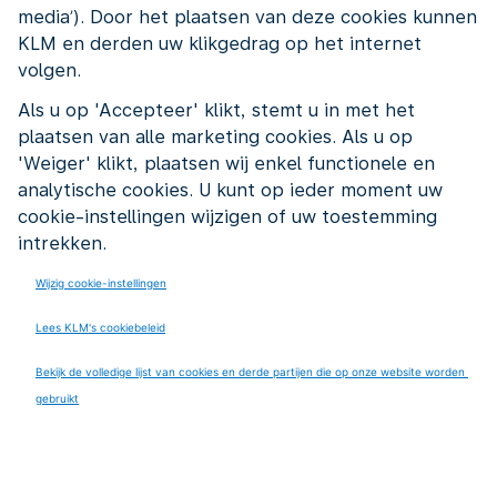
media’). Door het plaatsen van deze cookies kunnen
KLM en derden uw klikgedrag op het internet
volgen.
Schiphol-Oost
Als u op 'Accepteer' klikt, stemt u in met het
plaatsen van alle marketing cookies. Als u op
Registreer nu
'Weiger' klikt, plaatsen wij enkel functionele en
analytische cookies. U kunt op ieder moment uw
cookie-instellingen wijzigen of uw toestemming
intrekken.
Werk je al een tijd in de techniek, maar
Wijzig cookie-instellingen
kriebelt het om iets anders te doen?
Lees KLM's cookiebeleid
Altijd al benieuwd geweest hoe het is om te sleutelen
Bekijk de volledige lijst van cookies en derde partijen die op onze website worden 
aan vliegtuigmotoren, maar voelt de stap naar de
gebruikt
luchtvaart net wat te groot? Dan is de KLM Techniek
XXL Experience Days dé kans om het zelf te komen
ervaren.